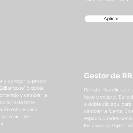
Aplicar
Gestor de RR
ar y agregar tu propio
"Editar texto" o doble
Párrafo. Haz clic aquí
contenido y cambiar la
texto y editarlo. Es fáci
soltar este texto
o doble clic aquí para
a. En este espacio
cambiar la fuente. En 
 permitir a los
espacio puedes contar 
i.
los usuarios sepan más