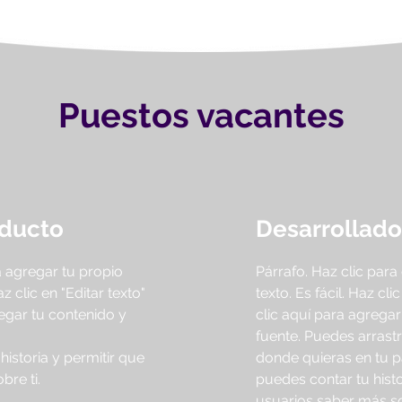
Puestos vacantes
oducto
Desarrollador
a agregar tu propio
Párrafo. Haz clic para
az clic en "Editar texto"
texto. Es fácil. Haz cli
regar tu contenido y
clic aquí para agregar
fuente. Puedes arrastr
istoria y permitir que
donde quieras en tu p
bre ti.
puedes contar tu histor
usuarios saber más so