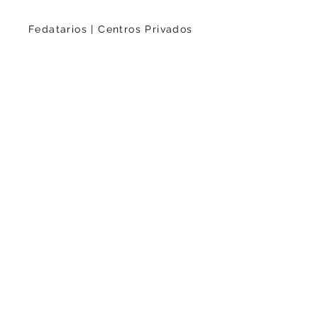
Fedatarios | Centros Privados
Academia
eBook
Entidades Financieras
Empleos
Departamento RR.HH
Seguridad de la Información