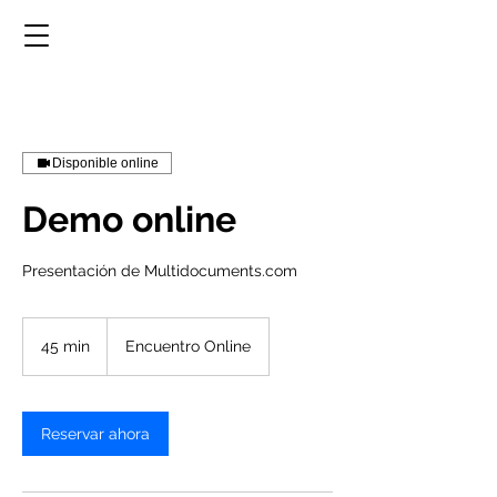
Disponible online
Demo online
Presentación de Multidocuments.com
45 min
4
Encuentro Online
5
m
i
Reservar ahora
n